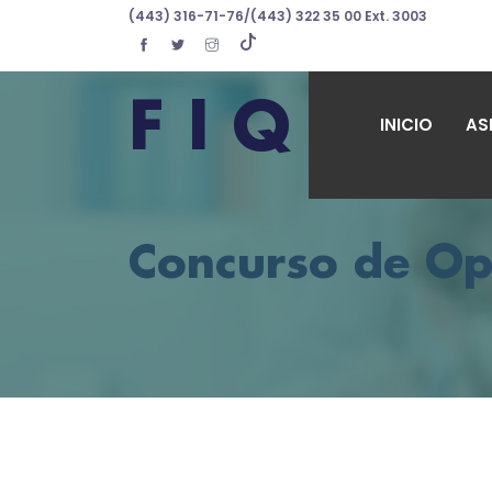
1
(443) 316-71-76/(443) 322 35 00 Ext. 3003
F I Q
INICIO
AS
Concurso de Op