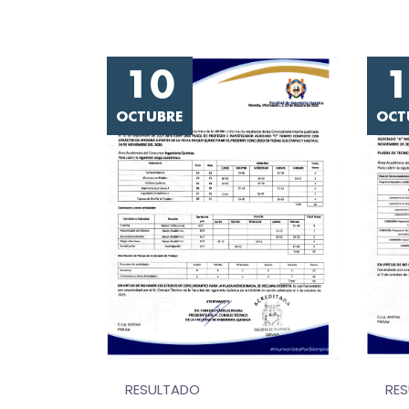
10
OCTUBRE
OCT
RE
RESULTADO