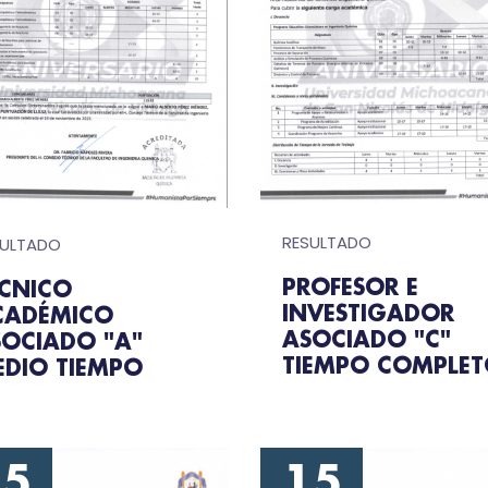
RESULTADO
SULTADO
PROFESOR E
ÉCNICO
INVESTIGADOR
CADÉMICO
ASOCIADO "C"
SOCIADO "A"
TIEMPO COMPLE
EDIO TIEMPO
15
15