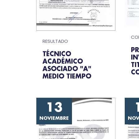
CO
RESULTADO
PR
TÉCNICO
I
ACADÉMICO
TI
ASOCIADO "A"
C
MEDIO TIEMPO
13
NOVIEMBRE
NOV